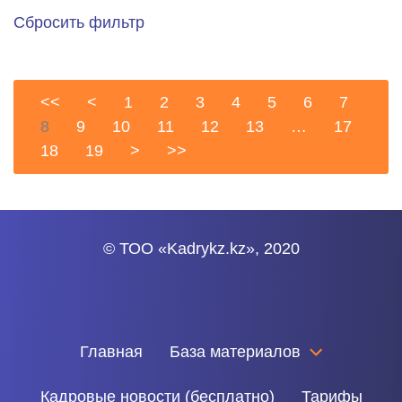
Сбросить фильтр
<<
<
1
2
3
4
5
6
7
8
9
10
11
12
13
…
17
18
19
>
>>
© ТОО «Kadrykz.kz», 2020
Главная
База материалов
Кадровые новости (бесплатно)
Тарифы