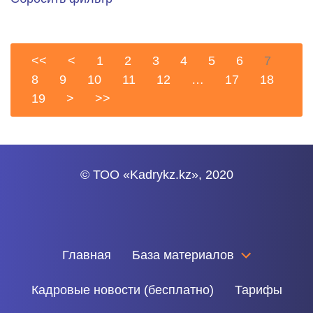
<<
<
1
2
3
4
5
6
7
8
9
10
11
12
…
17
18
19
>
>>
© ТОО «Kadrykz.kz», 2020
Главная
База материалов
Кадровые новости (бесплатно)
Тарифы