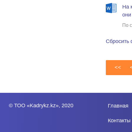
На 
они
По с
Сбросить 
<<
© ТОО «Kadrykz.kz», 2020
Главная
Контакты