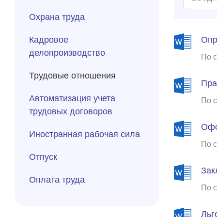
Охрана труда
Кадровое
Опр
делопроизводство
По с
Трудовые отношения
Пра
Автоматизация учета
По с
трудовых договоров
Офо
Иностранная рабочая сила
По с
Отпуск
Зак
Оплата труда
По с
Льг