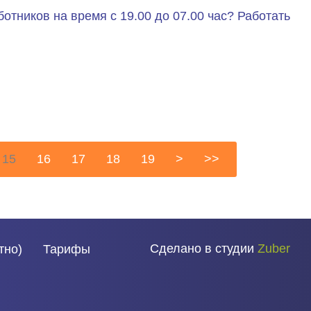
тников на время с 19.00 до 07.00 час? Работать
15
16
17
18
19
>
>>
Сделано в студии
Zuber
тно)
Тарифы