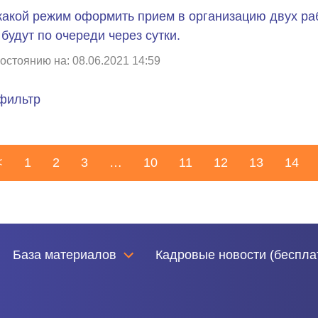
какой режим оформить прием в организацию двух рабо
 будут по очереди через сутки.
остоянию на: 08.06.2021 14:59
фильтр
<
1
2
3
…
10
11
12
13
14
База материалов
Кадровые новости (беспла