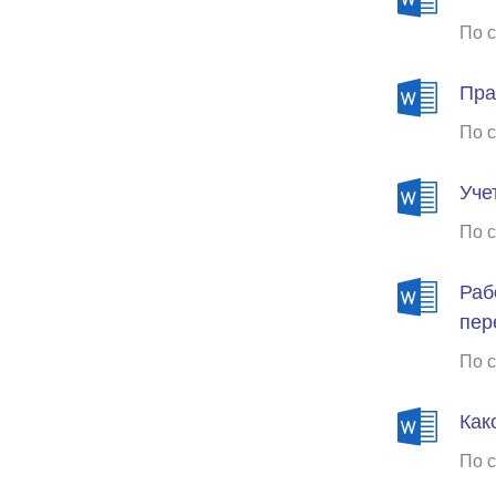
По с
Пра
По с
Уче
По с
Раб
пер
По с
Как
По с